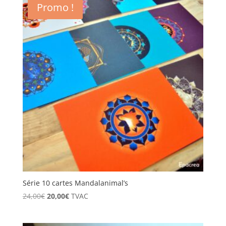
Promo !
40,00€.
33,00€.
Série 10 cartes Mandalanimal’s
Le
Le
24,00
€
20,00
€
TVAC
prix
prix
initial
actuel