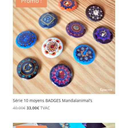
Promo !
Série 10 moyens BADGES Mandalanimal’s
Le
Le
40,00
€
33,00
€
TVAC
prix
prix
initial
actuel
était :
est :