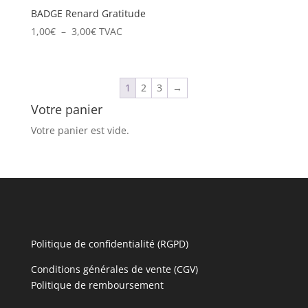
BADGE Renard Gratitude
Plage
1,00
€
–
3,00
€
TVAC
de
prix :
1,00€
1
2
3
→
à
Votre panier
3,00€
Votre panier est vide.
Politique de confidentialité (RGPD)
Conditions générales de vente (CGV)
Politique de remboursement