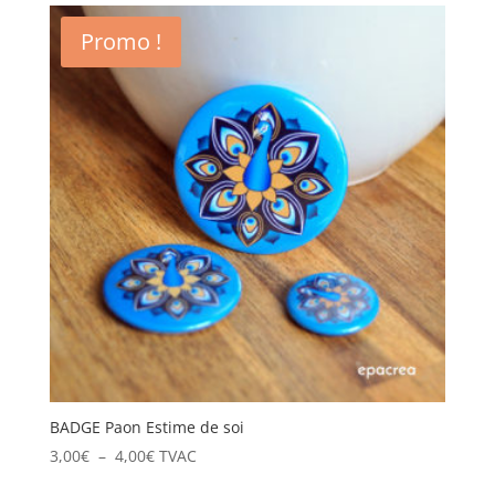
1,00€
Promo !
à
3,00€
BADGE Paon Estime de soi
Plage
3,00
€
–
4,00
€
TVAC
de