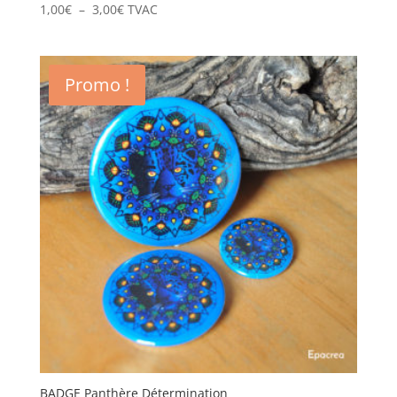
Plage
1,00
€
–
3,00
€
TVAC
de
prix :
1,00€
Promo !
à
3,00€
BADGE Panthère Détermination