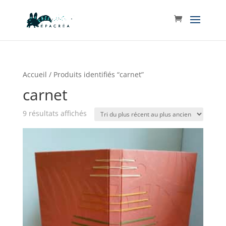
Accueil
/ Produits identifiés “carnet”
carnet
Trié
9 résultats affichés
du
plus
récent
au
plus
ancien