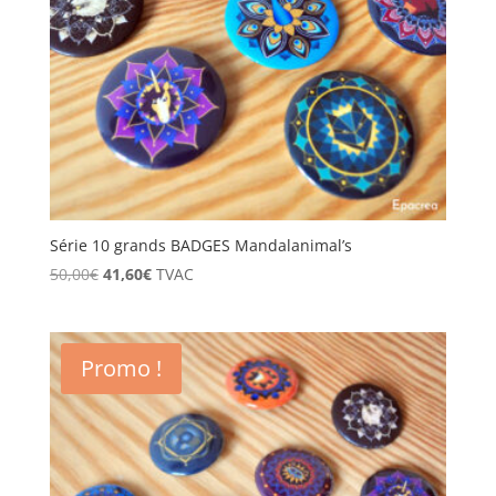
Série 10 grands BADGES Mandalanimal’s
Le
Le
50,00
€
41,60
€
TVAC
prix
prix
initial
actuel
était :
est :
Promo !
50,00€.
41,60€.