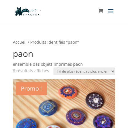
Accueil
/ Produits identifiés “paon”
paon
ensemble des objets imprimés paon
Trié
8 résultats affichés
du
plus
Promo !
récent
au
plus
ancien