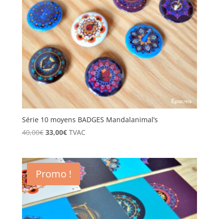
Série 10 moyens BADGES Mandalanimal’s
Le
Le
40,00
€
33,00
€
TVAC
prix
prix
initial
actuel
était :
est :
Promo !
40,00€.
33,00€.