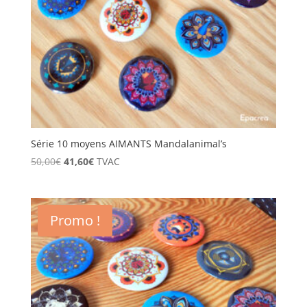
Série 10 moyens AIMANTS Mandalanimal’s
Le
Le
50,00
€
41,60
€
TVAC
prix
prix
initial
actuel
était :
est :
Promo !
50,00€.
41,60€.