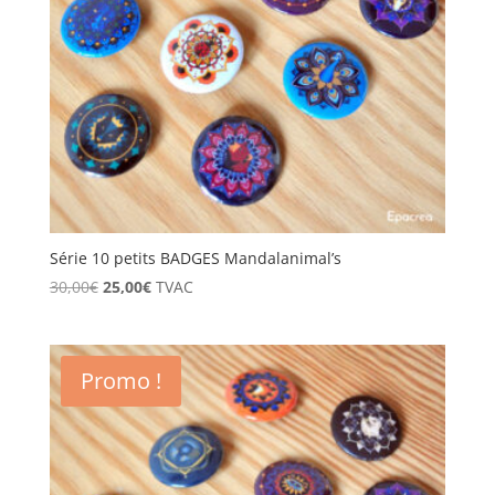
Série 10 petits BADGES Mandalanimal’s
Le
Le
30,00
€
25,00
€
TVAC
prix
prix
initial
actuel
était :
est :
Promo !
30,00€.
25,00€.