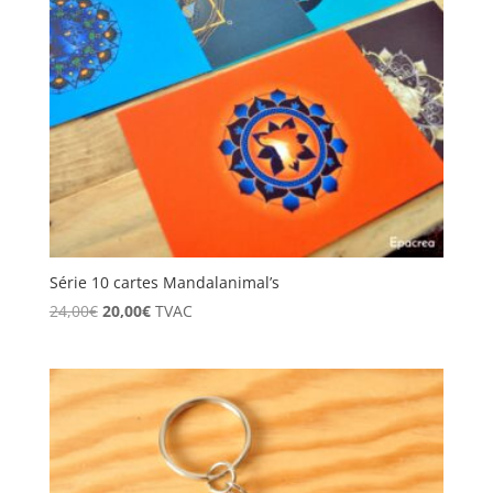
Série 10 cartes Mandalanimal’s
Le
Le
24,00
€
20,00
€
TVAC
prix
prix
initial
actuel
était :
est :
24,00€.
20,00€.