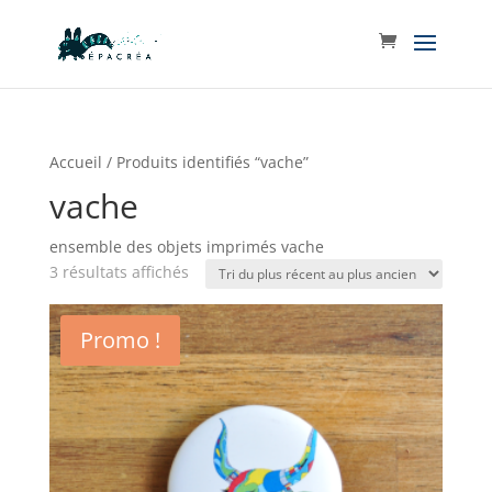
Accueil
/ Produits identifiés “vache”
vache
ensemble des objets imprimés vache
Trié
3 résultats affichés
du
plus
Promo !
récent
au
plus
ancien