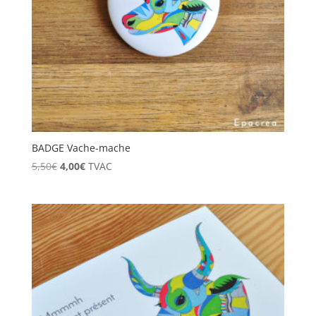
BADGE Vache-mache
Le
Le
5,50
€
4,00
€
TVAC
prix
prix
initial
actuel
était :
est :
5,50€.
4,00€.