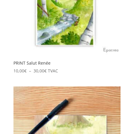
PRINT Salut Renée
Plage
10,00
€
–
30,00
€
TVAC
de
prix :
10,00€
à
30,00€