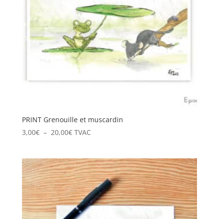
PRINT Grenouille et muscardin
Plage
3,00
€
–
20,00
€
TVAC
de
prix :
3,00€
à
20,00€