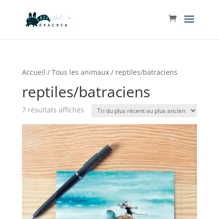
Accueil
/
Tous les animaux
/ reptiles/batraciens
reptiles/batraciens
Trié
7 résultats affichés
du
plus
récent
au
plus
ancien