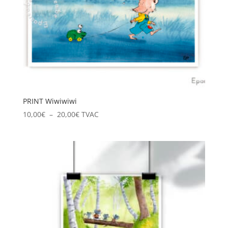
PRINT Wiwiwiwi
Plage
10,00
€
–
20,00
€
TVAC
de
prix :
10,00€
à
20,00€