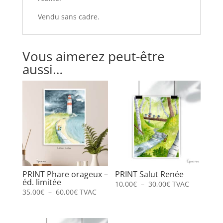
Vendu sans cadre.
Vous aimerez peut-être
aussi…
PRINT Phare orageux –
PRINT Salut Renée
éd. limitée
Plage
10,00
€
–
30,00
€
TVAC
Plage
35,00
€
–
60,00
€
TVAC
de
de
prix :
prix :
10,00€