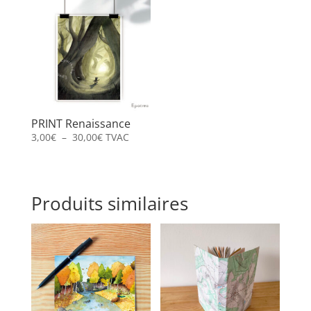
35,00€
à
à
30,00€
60,00€
PRINT Renaissance
Plage
3,00
€
–
30,00
€
TVAC
de
prix :
3,00€
Produits similaires
à
30,00€