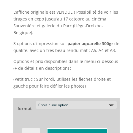
de
prix :
L’affiche originale est VENDUE ! Possibilité de voir les
10,00€
tirages en expo jusqu’au 17 octobre au cinéma
à
Sauvenière et galerie du Parc (Liège-Droixhe-
350,00€
Belgique).
3 options d’impression sur
papier aquarelle 300gr
de
qualité, avec un très beau rendu mat : A5, A4 et A3.
Options et prix disponibles dans le menu ci-dessous
(+ de détails en description) :
(Petit truc : Sur l’ordi, utilisez les flèches droite et
gauche pour faire défiler les photos)
format
quantité