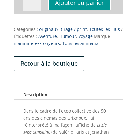
Ajouter au panier
de
AFFICHE
Little
Miss
Catégories :
originaux
,
tirage / print
,
Toutes les illus
Sunshine
Étiquettes :
Aventure
,
Humour
,
voyage
Marque :
mammifères/rongeurs
,
Tous les animaux
Retour à la boutique
Description
Dans le cadre de l'expo collective des 50
ans des cinémas des Grignoux, j'ai
réinterprété à ma façon l'affiche de
Little
Miss Sunshine
(de Valérie Faris et Jonathan