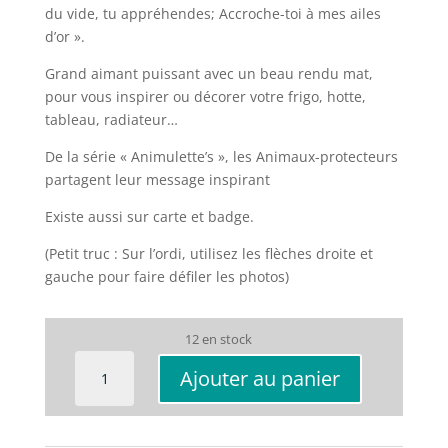
6,00€.
4,00€.
du vide, tu appréhendes; Accroche-toi à mes ailes
d’or ».
Grand aimant puissant avec un beau rendu mat,
pour vous inspirer ou décorer votre frigo, hotte,
tableau, radiateur…
De la série « Animulette’s », les Animaux-protecteurs
partagent leur message inspirant
Existe aussi sur carte et badge.
(Petit truc : Sur l’ordi, utilisez les flèches droite et
gauche pour faire défiler les photos)
12 en stock
quantité
Ajouter au panier
de
AIMANT
Aigle