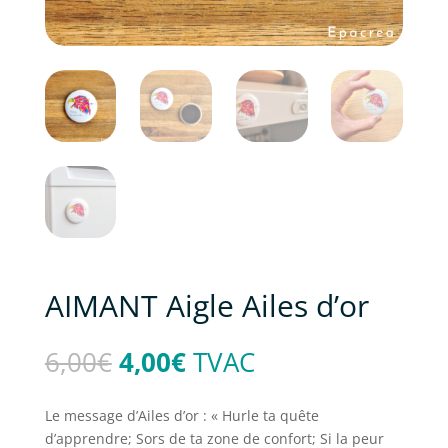
AIMANT Aigle Ailes d’or
Le
Le
6,00
€
4,00
€
TVAC
prix
prix
initial
actuel
Le message d’Ailes d’or : « Hurle ta quête
était :
est :
d’apprendre; Sors de ta zone de confort; Si la peur