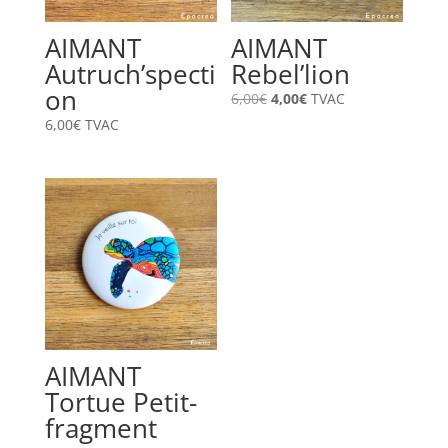
AIMANT
AIMANT
Autruch’specti
Rebel’lion
on
Le
Le
6,00
€
4,00
€
TVAC
prix
prix
6,00
€
TVAC
initial
actuel
était :
est :
6,00€.
4,00€.
AIMANT
Tortue Petit-
fragment