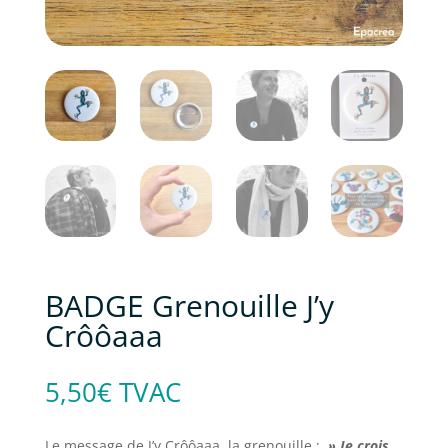
BADGE Grenouille J’y
Crôôaaa
5,50
€
TVAC
Le message de J’y Crôôaaa, la grenouille :
» Je crois