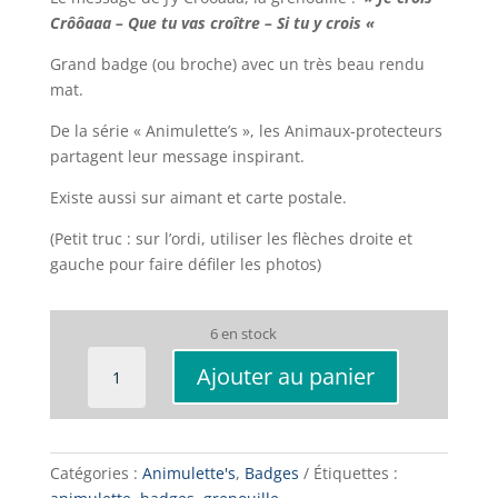
Crôôaaa – Que tu vas croître – Si tu y crois «
Grand badge (ou broche) avec un très beau rendu
mat.
De la série « Animulette’s », les Animaux-protecteurs
partagent leur message inspirant.
Existe aussi sur aimant et carte postale.
(Petit truc : sur l’ordi, utiliser les flèches droite et
gauche pour faire défiler les photos)
6 en stock
quantité
Ajouter au panier
de
BADGE
Grenouille
J'y
Catégories :
Animulette's
,
Badges
Étiquettes :
Crôôaaa